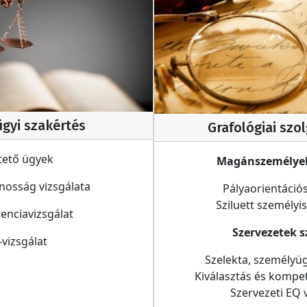
gyi szakértés
Grafológiai szo
tető ügyek
Magánszemélye
nosság vizsgálata
Pályaorientációs
Sziluett személy
nciavizsgálat
Szervezetek 
vizsgálat
Szelekta, személyüg
Kiválasztás és kompet
Szervezeti EQ 