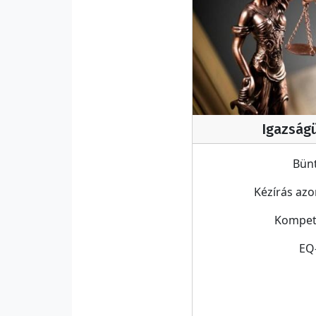
Igazságü
Bün
Kézírás azo
Kompete
EQ-