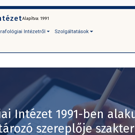
ntézet
Alapítva: 1991
rafológiai Intézetről
Szolgáltatások
iai Intézet 1991-ben alaku
ározó szereplője szakte