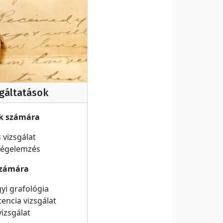
lgáltatások
k számára
 vizsgálat
iségelemzés
számára
yi grafológia
encia vizsgálat
vizsgálat