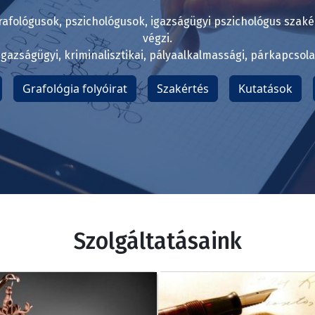
afológusok, pszichológusok, igazságügyi pszichológus szak
végzi.
igazságügyi, kriminalisztikai, pályaalkalmassági, párkapcsolat
Grafológia folyóirat
Szakértés
Kutatások
Szolgáltatásaink